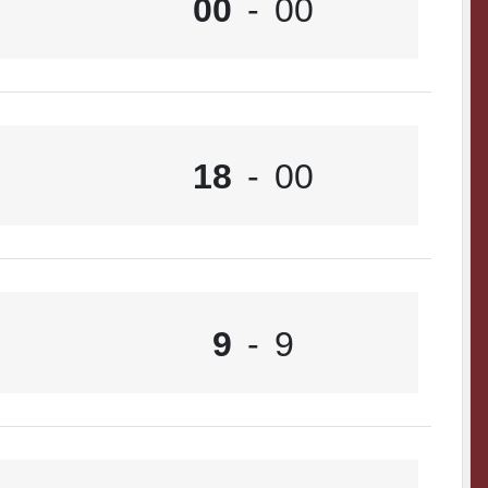
00
-
00
18
-
00
9
-
9