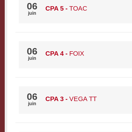
06
CPA 5
-
TOAC
juin
06
CPA 4
-
FOIX
juin
06
CPA 3
-
VEGA TT
juin