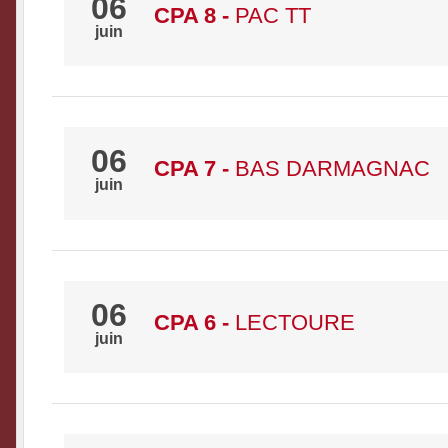
06
CPA 8
-
PAC TT
juin
06
CPA 7
-
BAS DARMAGNAC
juin
06
CPA 6
-
LECTOURE
juin