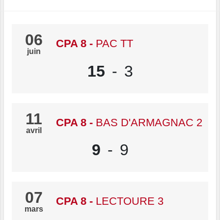
06
CPA 8
-
PAC TT
juin
15
-
3
11
CPA 8
-
BAS D'ARMAGNAC 2
avril
9
-
9
07
CPA 8
-
LECTOURE 3
mars